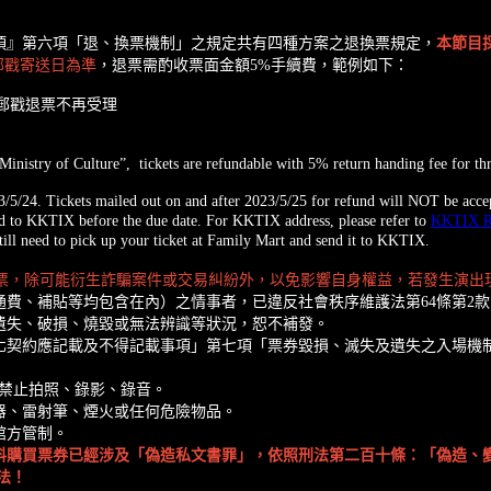
項』第六項「退、換票機制」之規定共有四種方案之退換票規定，
本節目
郵戳寄送日為準
，退票需酌收票面金額5%手續費，範例如下：
含)起的郵戳退票不再受理
“Ministry of Culture”, tickets are refundable with 5% return handing fee for 
5/24. Tickets mailed out on and after 2023/5/25 for refund will NOT be acce
led to KKTIX before the due date. For KKTIX address, please refer to
KKTIX 
ill need to pick up your ticket at Family Mart and send it to KKTIX.
購票，除可能衍生詐騙案件或交易糾紛外，以免影響自身權益，若發生演出現
費、補貼等均包含在內）之情事者，已違反社會秩序維護法第64條第2
遺失、破損、燒毀或無法辨識等狀況，恕不補發。
化契約應記載及不得記載事項」第七項「票券毀損、滅失及遺失之入場機
，禁止拍照、錄影、錄音。
器、雷射筆、煙火或任何危險物品。
館方管制。
料購買票券已經涉及「偽造私文書罪」，依照刑法第二百十條：「偽造、變
法！