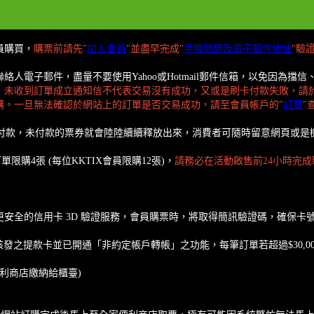
員購買，
購票前請先"
加入會員
"並盡早完成"
手機號碼及電子郵件地址
"驗
人電子郵件，盡量不要使用Yahoo或Hotmail郵件信箱，以免因為
，未收到訂單成立通知信不代表交易沒有成功，又或是刷卡付款失敗，請
購。一旦無法確認於網站上的訂單是否交易成功，請至會員帳戶的"
訂單
"
成付款，未付款的票券就會陸陸續續釋放出來，消費者可隨時留意網頁或是
單限購4張 (每位KKTIX會員限購12張)，
請務必在活動啟售前24小時完
了更安全的信用卡 3D 驗證服務，會員購票時，將取得簡訊驗證碼，確保
發之提款卡並已開通「非約定帳戶轉帳」之功能，每筆訂單若超過$30,0
便利商店繳納給櫃臺)