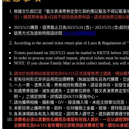
根據文化部訂定『藝文表演票券定型化契約應記載及不得記載事
日)，購買票券後第4日起不接受退換票申請，請求退換票日期以
2023/5/21購買，退票截止日為2023/5/24 (含)，2023/5/25 (
退票方式及退款時間請詳閱
KKTIX退換票規定
According to the second ticket return plan of Laws & Regulations of 
Tickets purchased on 2023/5/21 must be mailed to KKTIX before 2023/
In order to process your refund request, physical tickets must be mai
NOTE: If you choose Family Mart as ticket collect method, you will st
請勿於拍賣網站或是其他非KKTIX正式授權售票之通路、網站
若有任何形式非供自用而加價轉售（無論加價名目為代購費、交通
一人一票、憑票入場，票券視同有價證券，請妥善保存，如發生
如遇票券毀損、滅失或遺失，主辦單位將依「藝文表演票券定型
明。」之規定辦理，詳情請洽KKTIX客服中心。
請勿攜帶相機、攝影機、DV、錄音機入場，未經主辦單位同意
本節目禁止攜帶外食、飲料、任何種類之金屬、玻璃、寶特瓶容
各表演場館各有其入場規定，請持票人遵守之，遲到觀眾需遵守
消費者必須以真實姓名購票及填寫有效個人資訊，一旦以虛假資
主辦單位及KKTIX皆有權利立即取消該消費者訂單，請勿以身試