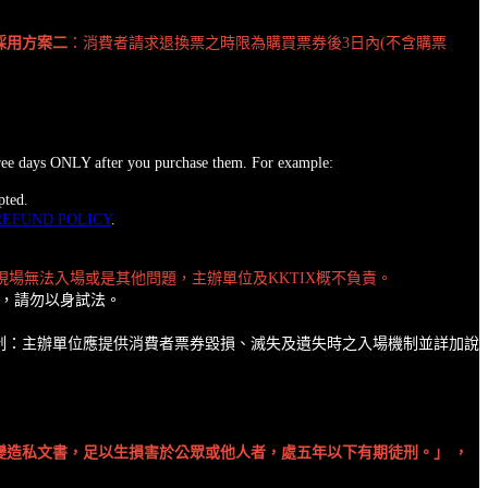
採用方案二
：消費者請求退換票之時限為購買票券後3日內(不含購票
three days ONLY after you purchase them. For example:
pted.
REFUND POLICY
.
場無法入場或是其他問題，主辦單位及KKTIX概不負責。
款，請勿以身試法。
制：主辦單位應提供消費者票券毀損、滅失及遺失時之入場機制並詳加說
造私文書，足以生損害於公眾或他人者，處五年以下有期徒刑。」 ，