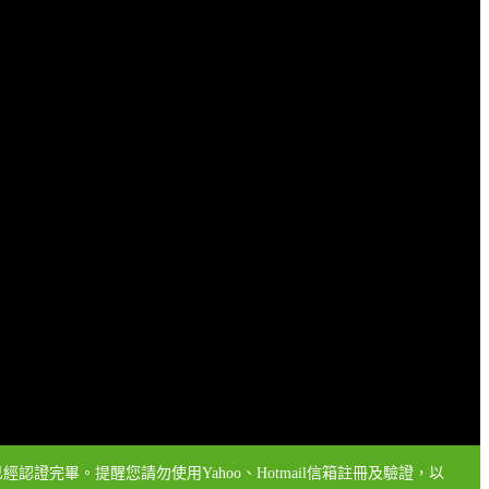
認證完畢。提醒您請勿使用Yahoo、Hotmail信箱註冊及驗證，以