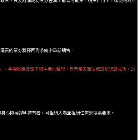
馬上取票，只要訂購成功票券在演出前皆可取票，請擇日再至全家便利商店
原本購買的票券將釋回到系統中重新銷售。
」、手機號碼及電子郵件地址驗證，售票當天無法保證能認證成功，24
非身心障礙證明持有者，可拒絕入場並拒絕任何退換票要求。