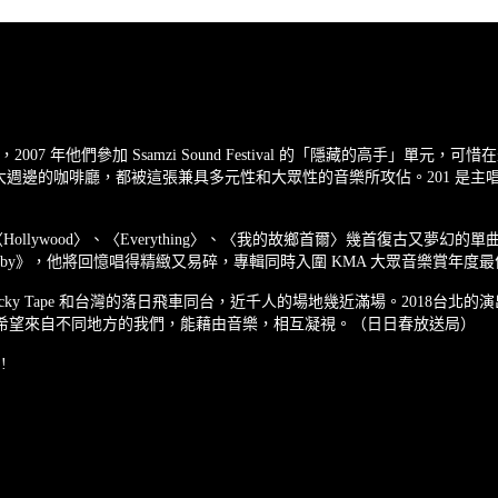
約成立，2007 年他們參加 Ssamzi Sound Festival 的「隱藏的高
間弘大週邊的咖啡廳，都被這張兼具多元性和大眾性的音樂所攻佔。201 
推出〈Hollywood〉、〈Everything〉、〈我的故鄉首爾〉幾首復古又夢幻的
am Baby》，他將回憶唱得精緻又易碎，專輯同時入圍 KMA 大眾音樂賞年度
的 Lucky Tape 和台灣的落日飛車同台，近千人的場地幾近滿場。2018台北的演
希望來自不同地方的我們，能藉由音樂，相互凝視。（日日春放送局）
!