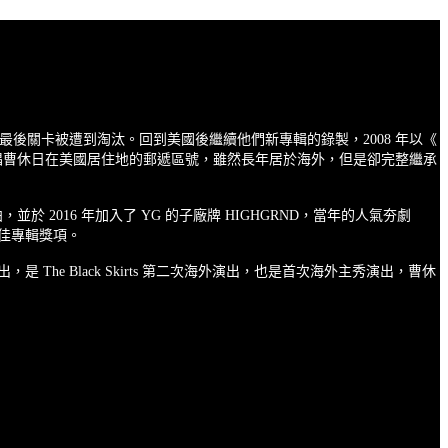
手」單元，可惜在最後關卡被遭到淘汰。回到美國後繼續他們新專輯的錄製，2008 年以《
是主唱曹休日在美國居住地的郵遞區號，雖然長年居於海外，但是卻完整繼承
單曲，並於 2016 年加入了 YG 的子廠牌 HIGHGRND，當年的人氣夯劇
最佳專輯獎項。
出，是 The Black Skirts 第二次海外演出，也是首次海外主秀演出，曹休