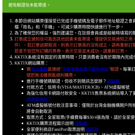
避免驗證信未能寄達。
本節目網站購票僅接受已完成手機號碼及電子郵件地址驗證之會
檔「姓名」和「手機」，可減少購票時間快速進行下一步。
為了確保您的權益，強烈建議您，在註冊會員或是結帳時填寫的聯絡
訂單成立通知信可能因其他因素未能寄達，僅提供交易通知之用
件），若訂單逾期取消，則表示訂單真的沒有成立，請再重新訂
若查不到您所訂購的票券，表示交易並未成功，請重新訂票。
KKTIX系統沒有固定的清票時間，只要消費者沒有於期限內完
KKTIX網站購票：
需
加入會員
並通過"
手機號碼及電子郵件地址
"驗證
，每筆訂
號恕無法確保能順利購票。
進行手機號碼驗證，但收不到簡訊怎麼辦？
請點我
付款方式：信用卡(VISA/MASTER/JCB)、ATM虛擬帳號
為強化信用卡網路付款安全，KKTIX售票系統網站導入
證流程為何？
ATM虛擬帳號付款注意事項：僅限於台灣金融機構開戶所核
將會自動取消
取票方式：全家取票(手續費每筆$30/4張為限，請於全家
KKTIX購票流程圖示說明
請點我
全家便利商店FamiPort取票說明
請點我