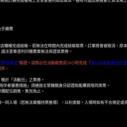
售當天於網站訂購完成後馬上至全家便利商店取票，極有可能因系統繁忙無法
免手續費
鐘內在該店櫃檯完成結帳，若無法在時間內完成結帳取票，訂單將會被取消，
，請注意單憑列印繳費單無法保證其票券。
子郵件地址
"驗證
，
請務必在活動啟售前24小時完成「
身心障礙者身份認證
購票。
」晚於「活動日」之票券。
要陪伴者優惠措施」須通過主管機關身分認證始能購買陪同席票。
票價配位銷售，售完為止。
須一同入場（恕無法單獨持票進場），以利查驗。入場時如有不合規定或