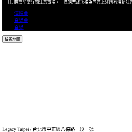
購票前請詳閱注意事項，一旦購票成功視為同意上述所有活動注
演唱會
音樂會
音樂
檢視地圖
Legacy Taipei / 台北市中正區八德路一段一號