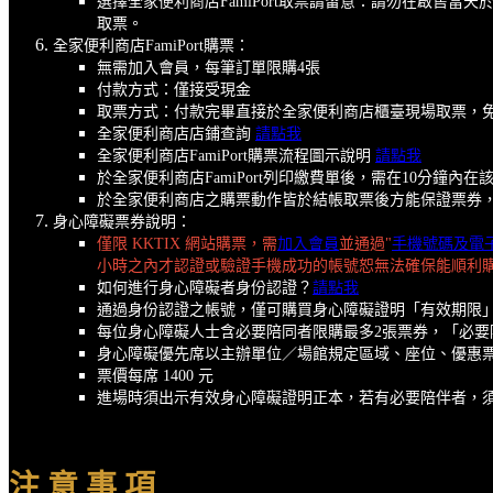
選擇全家便利商店FamiPort取票請留意：請勿在啟
取票。
全家便利商店FamiPort購票：
無需加入會員，每筆訂單限購4張
付款方式：僅接受現金
取票方式：付款完畢直接於全家便利商店櫃臺現場取票，
全家便利商店店鋪查詢
請點我
全家便利商店FamiPort購票流程圖示說明
請點我
於全家便利商店FamiPort列印繳費單後，需在10分
於全家便利商店之購票動作皆於結帳取票後方能保證票券
身心障礙票券說明：
僅限 KKTIX 網站購票，需
加入會員
並通過"
手機號碼及電
小時之內才認證或驗證手機成功的帳號恕無法確保能順利
如何進行身心障礙者身份認證？
請點我
通過身份認證之帳號，僅可購買身心障礙證明「有效期限
每位身心障礙人士含必要陪同者限購最多2張票券，「必
身心障礙優先席以主辦單位／場館規定區域、座位、優惠
票價每席 1400 元
進場時須出示有效身心障礙證明正本，若有必要陪伴者，
注 意 事 項