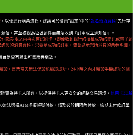
證
，以便進行購票流程，建議可於會員"設定"中的"
報名預填資料
"先行存
擋信、漏信，甚至被視為垃圾郵件而無法收到『訂單成立通知信』。
於付款期限之內再次嘗試刷卡（即便收到銀行的授權成功的簡訊或電子郵
查詢您的消費資料，只要是成功的訂單，皆會顯示您所消費的票券明細，
機台是否有釋出可售票券張數。
成驗證，售票當天無法保證能驗證成功，24小時之內才驗證手機成功的帳
卡號確實為持卡人所有，以提供持卡人更安全的網路交易環境。
信用卡3D驗
00無法選擇ATM虛擬帳號付款，請務必於期限內付款，逾期未付款訂單